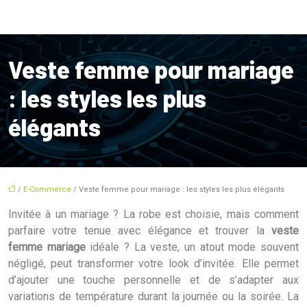
Veste femme pour mariage
: les styles les plus
élégants
/
E-Commerce
/ Veste femme pour mariage : les styles les plus élégants
Invitée à un mariage ? La robe est choisie, mais comment
parfaire votre tenue avec élégance et trouver la
veste
femme mariage
idéale ? La veste, un atout mode souvent
négligé, peut transformer votre look d’invitée. Elle permet
d’ajouter une touche personnelle et de s’adapter aux
variations de température durant la journée ou la soirée. La