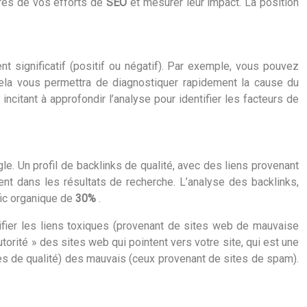
grès de vos efforts de
SEO
et mesurer leur impact. La position
 significatif (positif ou négatif). Par exemple, vous pouvez
Cela vous permettra de diagnostiquer rapidement la cause du
itant à approfondir l’analyse pour identifier les facteurs de
le. Un profil de backlinks de qualité, avec des liens provenant
ent dans les résultats de recherche. L’analyse des backlinks,
afic organique de
30%
.
ntifier les liens toxiques (provenant de sites web de mauvaise
orité » des sites web qui pointent vers votre site, qui est une
tes de qualité) des mauvais (ceux provenant de sites de spam).