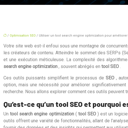
/
Optimisation SEO
/ Utiliser un tool search engine optimization pour améliore
Votre site web est-il enfoui sous une montagne de concurrents
les créateurs de contenu. Atteindre le sommet des SERPs 
et une exécution méticuleuse. La complexité des algorithmes
search engine optimization
, souvent abrégés en
tool SEO
.
Ces outils puissants simplifient le processus de
SEO
, aut
option, mais une nécessité pour améliorer significativement la
recherche. Nous allons explorer comment ces outils peuvent t
Qu’est-ce qu’un tool SEO et pourquoi 
Un
tool search engine optimization
(
tool SEO
) est un logici
outils offrent une variété de fonctionnalités, allant de l’analy
fournir des données et des insights qui permettent aux utilisa