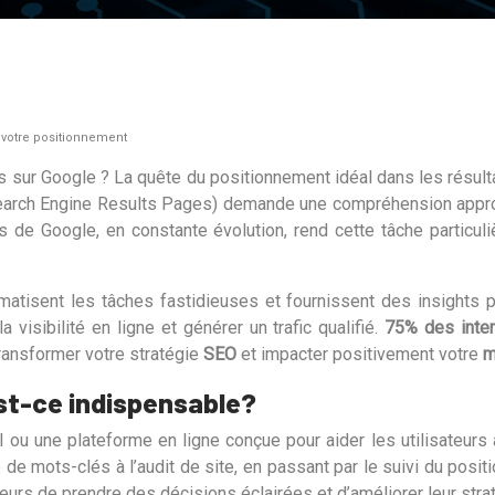
r votre positionnement
 sur Google ? La quête du positionnement idéal dans les résult
(Search Engine Results Pages) demande une compréhension ap
 de Google, en constante évolution, rend cette tâche particul
omatisent les tâches fastidieuses et fournissent des insights pr
 visibilité en ligne et générer un trafic qualifié.
75% des inte
ransformer votre stratégie
SEO
et impacter positivement votre
m
est-ce indispensable?
el ou une plateforme en ligne conçue pour aider les utilisateur
se de mots-clés à l’audit de site, en passant par le suivi du posi
teurs de prendre des décisions éclairées et d’améliorer leur str