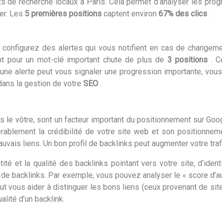
ts de recherche locaux à Paris. Cela permet d’analyser les pro
er. Les
5 premières positions
captent environ
67% des clics
.
onfigurez des alertes qui vous notifient en cas de changement
ent pour un mot-clé important chute de plus de
3 positions
. 
 alerte peut vous signaler une progression importante, vous inc
dans la gestion de votre
SEO
.
s le vôtre, sont un facteur important du positionnement sur Goog
rablement la crédibilité de votre site web et son positionnem
mauvais liens. Un bon profil de backlinks peut augmenter votre tr
tité et la qualité des backlinks pointant vers votre site, d’ide
e backlinks. Par exemple, vous pouvez analyser le « score d’aut
ut vous aider à distinguer les bons liens (ceux provenant de si
alité d’un backlink.