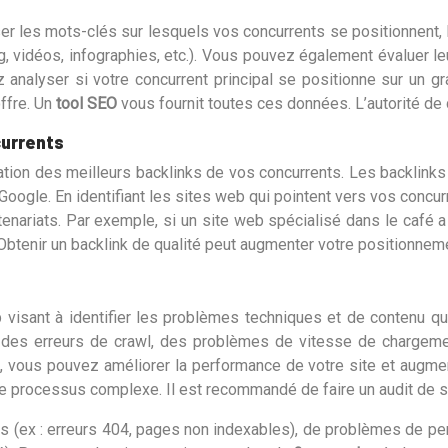
er les mots-clés sur lesquels vos concurrents se positionnent, l
blog, vidéos, infographies, etc.). Vous pouvez également évaluer l
analyser si votre concurrent principal se positionne sur un gr
ffre. Un
tool SEO
vous fournit toutes ces données. L’autorité d
currents
ication des meilleurs backlinks de vos concurrents. Les backlink
 Google. En identifiant les sites web qui pointent vers vos concur
enariats. Par exemple, si un site web spécialisé dans le café 
re. Obtenir un backlink de qualité peut augmenter votre positionne
visant à identifier les problèmes techniques et de contenu qu
 des erreurs de crawl, des problèmes de vitesse de chargeme
 vous pouvez améliorer la performance de votre site et augmen
ce processus complexe. Il est recommandé de faire un audit de 
ques (ex : erreurs 404, pages non indexables), de problèmes de 