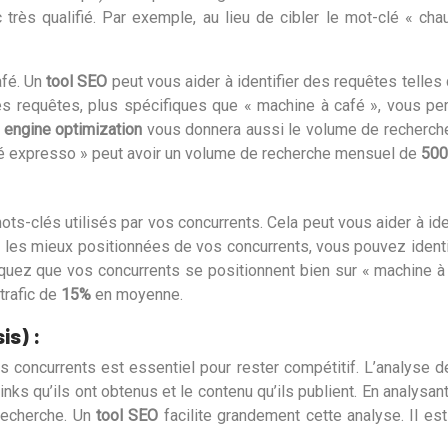
c très qualifié. Par exemple, au lieu de cibler le mot-clé « c
afé. Un
tool SEO
peut vous aider à identifier des requêtes telle
 requêtes, plus spécifiques que « machine à café », vous permet
h engine optimization
vous donnera aussi le volume de recherche 
afé expresso » peut avoir un volume de recherche mensuel de
500
ots-clés utilisés par vos concurrents. Cela peut vous aider à id
les mieux positionnées de vos concurrents, vous pouvez identifie
quez que vos concurrents se positionnent bien sur « machine à c
trafic de
15%
en moyenne.
is) :
s concurrents est essentiel pour rester compétitif. L’analyse de
links qu’ils ont obtenus et le contenu qu’ils publient. En analys
recherche. Un
tool SEO
facilite grandement cette analyse. Il e