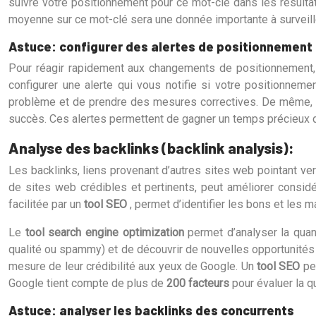
suivre votre positionnement pour ce mot-clé dans les résulta
moyenne sur ce mot-clé sera une donnée importante à surveill
Astuce: configurer des alertes de positionnement
Pour réagir rapidement aux changements de positionnement, c
configurer une alerte qui vous notifie si votre positionnem
problème et de prendre des mesures correctives. De même, une
succès. Ces alertes permettent de gagner un temps précieux 
Analyse des backlinks (backlink analysis):
Les backlinks, liens provenant d’autres sites web pointant ver
de sites web crédibles et pertinents, peut améliorer considé
facilitée par un
tool SEO
, permet d’identifier les bons et les 
Le
tool search engine optimization
permet d’analyser la quan
qualité ou spammy) et de découvrir de nouvelles opportunités d
mesure de leur crédibilité aux yeux de Google. Un
tool SEO
pe
Google tient compte de plus de
200 facteurs
pour évaluer la qu
Astuce: analyser les backlinks des concurrents